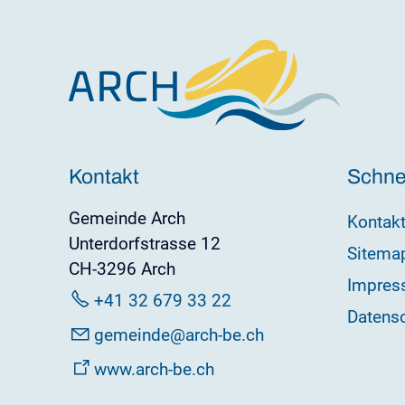
Kontakt
Schnel
Gemeinde Arch
Kontak
Unterdorfstrasse 12
Sitema
CH-3296 Arch
Impres
+41 32 679 33 22
Datens
g
m
nd
rch-b
ch
www.arch-be.ch