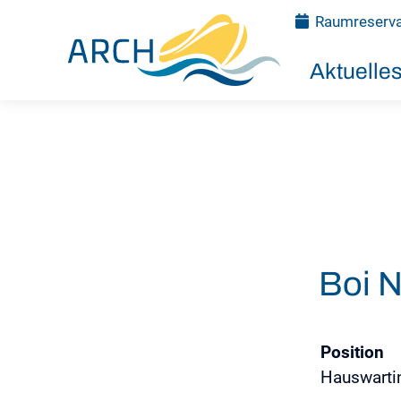
Raumreserva
Aktuelle
Boi 
Position
Hauswarti