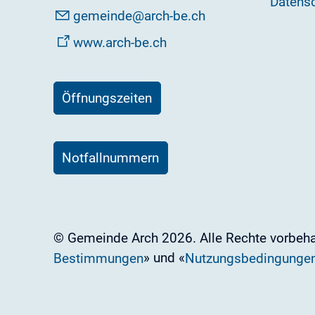
Datens
g
m
nd
rch-b
ch
www.arch-be.ch
Öffnungszeiten
Notfallnummern
© Gemeinde Arch 2026. Alle Rechte vorbehal
» und «
Bestimmungen
Nutzungsbedingunge