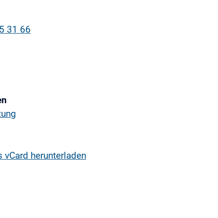
5 31 66
en
tung
s vCard herunterladen