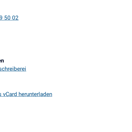
9 50 02
en
chreiberei
s vCard herunterladen