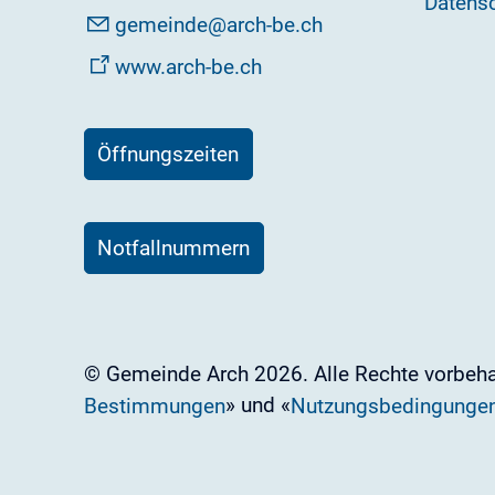
Datens
g
m
nd
rch-b
ch
www.arch-be.ch
Öffnungszeiten
Notfallnummern
© Gemeinde Arch 2026. Alle Rechte vorbehal
» und «
Bestimmungen
Nutzungsbedingunge