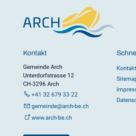
Kontakt
Schnel
Gemeinde Arch
Kontak
Unterdorfstrasse 12
Sitema
CH-3296 Arch
Impres
+41 32 679 33 22
Datens
g
m
nd
rch-b
ch
www.arch-be.ch