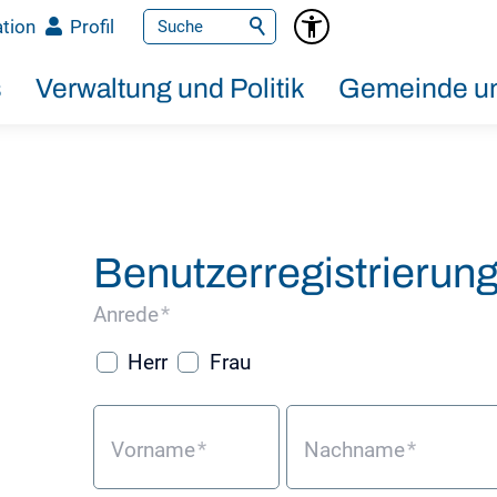
tion
Profil
s
Verwaltung und Politik
Gemeinde un
Benutzerregistrierun
Anrede
*
Herr
Frau
Vorname
*
Nachname
*