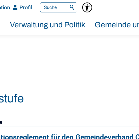
tion
Profil
s
Verwaltung und Politik
Gemeinde un
stufe
e
ationsreglement für den Gemeindeverband 