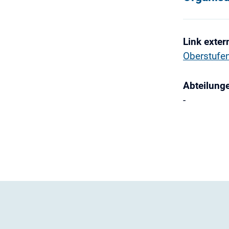
Link exter
Oberstufen
Abteilung
-