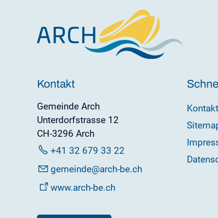
Kontakt
Schnel
Gemeinde Arch
Kontak
Unterdorfstrasse 12
Sitema
CH-3296 Arch
Impres
+41 32 679 33 22
Datens
g
m
nd
rch-b
ch
www.arch-be.ch