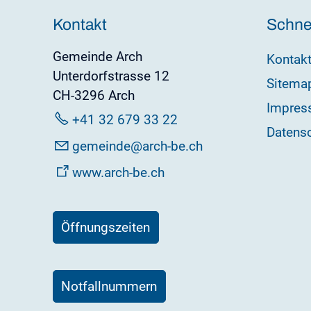
Kontakt
Schnel
Gemeinde Arch
Kontak
Unterdorfstrasse 12
Sitema
CH-3296 Arch
Impres
+41 32 679 33 22
Datens
g
m
nd
rch-b
ch
www.arch-be.ch
Öffnungszeiten
Notfallnummern