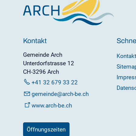
Kontakt
Schnel
Gemeinde Arch
Kontak
Unterdorfstrasse 12
Sitema
CH-3296 Arch
Impres
+41 32 679 33 22
Datens
g
m
nd
rch-b
ch
www.arch-be.ch
Öffnungszeiten