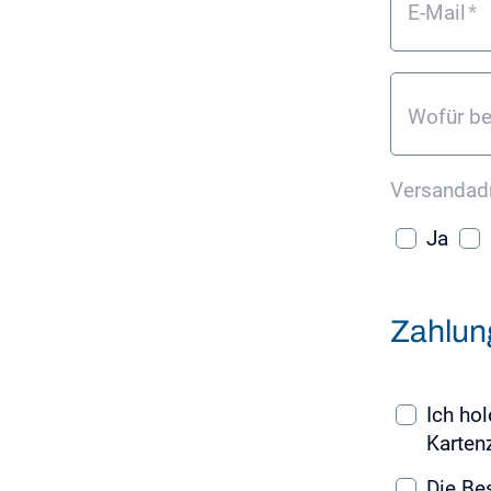
E-Mail
*
Wofür be
Versandadr
Ja
*
*
Zahlun
Ich ho
Karten
Die Be