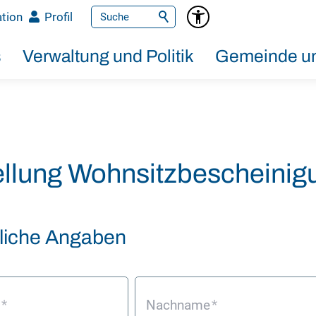
tion
Profil
s
Verwaltung und Politik
Gemeinde un
ellung Wohnsitzbescheinig
liche Angaben
e
*
Nachname
*