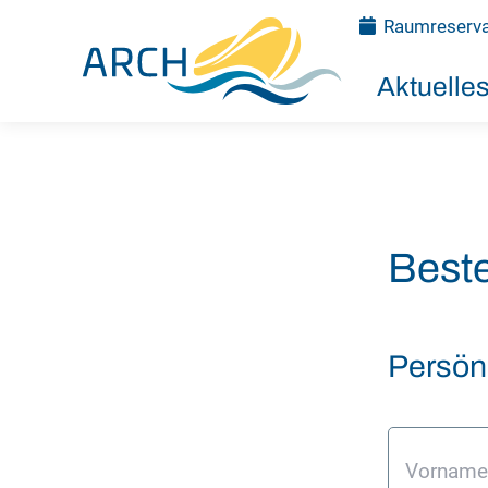
Raumreserva
Aktuelle
Best
Persön
Vornam