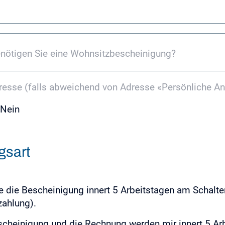
nötigen Sie eine Wohnsitzbescheinigung?
esse (falls abweichend von Adresse «Persönliche A
Nein
*
gsart
le die Bescheinigung innert 5 Arbeitstagen am Schalt
zahlung).
scheinigung und die Rechnung werden mir innert 5 Arb