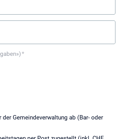
ngaben»)
*
er der Gemeindeverwaltung ab (Bar- oder
eitstagen per Post zugestellt (inkl. CHF