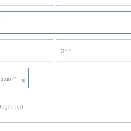
*
Ort
*
datum
*
(tagsüber)